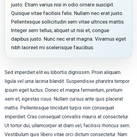
justo. Etiam varius nisi in odio ornare suscipit.
Quisque vitae facilisis felis. Nullam nec erat justo.
Pellentesque sollicitudin sem vitae ultrices mattis.
Integer sem tellus, aliquet ut nisi et, congue
dapibus justo. Nunc nec erat magna. Vivamus eget
nibh laoreet mi scelerisque faucibus.
Sed imperdiet elit eu lobortis dignissim. Proin aliquam
ligula vel urna lacinia blandit. Suspendisse pharetra tempor
ipsum eget luctus. Donec et magna fermentum, pretium
sem et, egestas risus. Nullam cursus ante quis placerat
mattis. Pellentesque tincidunt turpis non consequat
imperdiet. Cras consequat convallis mauris at consectetur.
Ut tortor dui, ullamcorper at diam vel, facilisis rhoncus sem.
Vestibulum quis libero vitae orci dictum consectetur. Nam