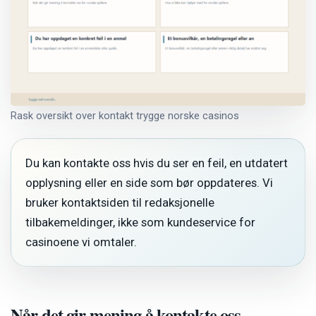
Rask oversikt over kontakt trygge norske casinos
Du kan kontakte oss hvis du ser en feil, en utdatert
opplysning eller en side som bør oppdateres. Vi
bruker kontaktsiden til redaksjonelle
tilbakemeldinger, ikke som kundeservice for
casinoene vi omtaler.
Når det gir mening å kontakte oss