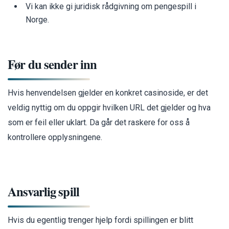
Vi kan ikke gi juridisk rådgivning om pengespill i
Norge.
Før du sender inn
Hvis henvendelsen gjelder en konkret casinoside, er det
veldig nyttig om du oppgir hvilken URL det gjelder og hva
som er feil eller uklart. Da går det raskere for oss å
kontrollere opplysningene.
Ansvarlig spill
Hvis du egentlig trenger hjelp fordi spillingen er blitt