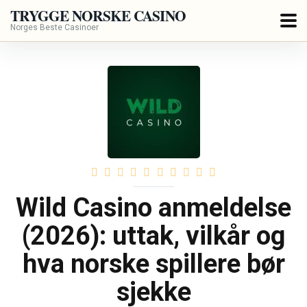
TRYGGE NORSKE CASINO
Norges Beste Casinoer
Wild Casino anmeldelse
(2026): uttak, vilkår og
hva norske spillere bør
sjekke