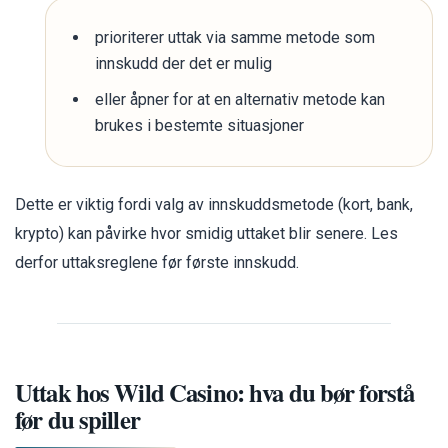
prioriterer uttak via samme metode som
innskudd der det er mulig
eller åpner for at en alternativ metode kan
brukes i bestemte situasjoner
Dette er viktig fordi valg av innskuddsmetode (kort, bank,
krypto) kan påvirke hvor smidig uttaket blir senere. Les
derfor uttaksreglene før første innskudd.
Uttak hos Wild Casino: hva du bør forstå
før du spiller