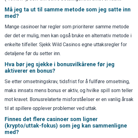
Må jeg ta ut til samme metode som jeg satte inn
med?
Mange casinoer har regler som prioriterer samme metode
der det er mulig, men kan også bruke en alternativ metode i
enkelte tilfeller. Sjekk Wild Casinos egne uttaksregler for
detaljene før du setter inn.
Hva bør jeg sjekke i bonusvilkårene før jeg
aktiverer en bonus?
Se etter omsetningskrav, tidsfrist for å fullføre omsetning,
maks innsats mens bonus er aktiv, og hvilke spill som teller
mot kravet. Bonusrelaterte misforståelser er en vanlig årsak
til at spillere opplever problemer ved uttak.
Finnes det flere casinoer som ligner
(krypto/uttak-fokus) som jeg kan sammenligne
med?