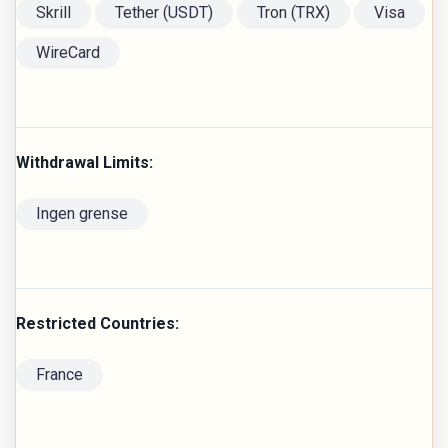
Skrill
Tether (USDT)
Tron (TRX)
Visa
WireCard
Withdrawal Limits:
Ingen grense
Restricted Countries:
France