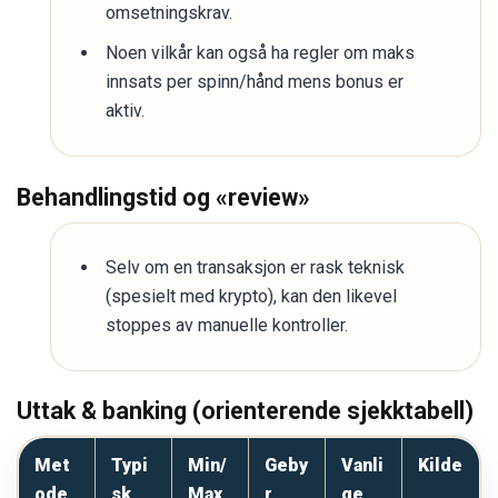
omsetningskrav.
Noen vilkår kan også ha regler om maks
innsats per spinn/hånd mens bonus er
aktiv.
Behandlingstid og «review»
Selv om en transaksjon er rask teknisk
(spesielt med krypto), kan den likevel
stoppes av manuelle kontroller.
Uttak & banking (orienterende sjekktabell)
Met
Typi
Min/
Geby
Vanli
Kilde
ode
sk
Max
r
ge