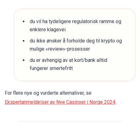
du vil ha tydeligere regulatorisk ramme og
enklere klagevei
du ikke ønsker å forholde deg til krypto og
mulige «review»-prosesser
du er avhengig av at kort/bank alltid
fungerer smertefritt
For flere nye og vurderte alternativer, se
Ekspertanmeldelser av Nye Casinoer i Norge 2024
.