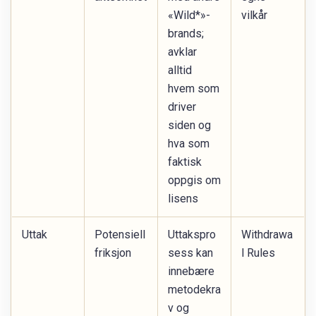
«Wild*»-
vilkår
brands;
avklar
alltid
hvem som
driver
siden og
hva som
faktisk
oppgis om
lisens
Uttak
Potensiell
Uttakspro
Withdrawa
friksjon
sess kan
l Rules
innebære
metodekra
v og