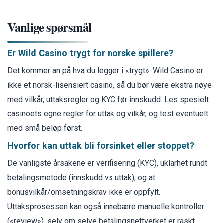
Vanlige spørsmål
Er Wild Casino trygt for norske spillere?
Det kommer an på hva du legger i «trygt». Wild Casino er
ikke et norsk-lisensiert casino, så du bør være ekstra nøye
med vilkår, uttaksregler og KYC før innskudd. Les spesielt
casinoets egne regler for uttak og vilkår, og test eventuelt
med små beløp først.
Hvorfor kan uttak bli forsinket eller stoppet?
De vanligste årsakene er verifisering (KYC), uklarhet rundt
betalingsmetode (innskudd vs uttak), og at
bonusvilkår/omsetningskrav ikke er oppfylt.
Uttaksprosessen kan også innebære manuelle kontroller
(«review»), selv om selve betalingsnettverket er raskt.