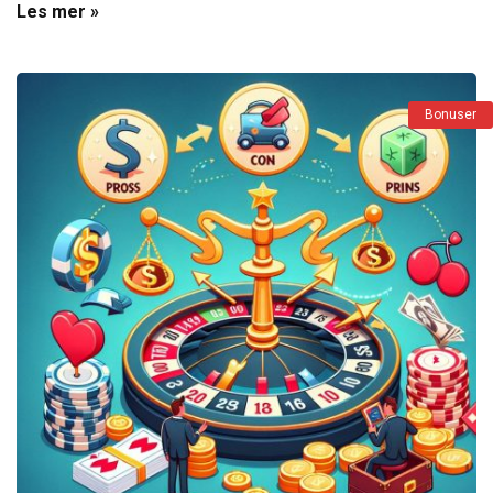
Les mer »
Bonuser