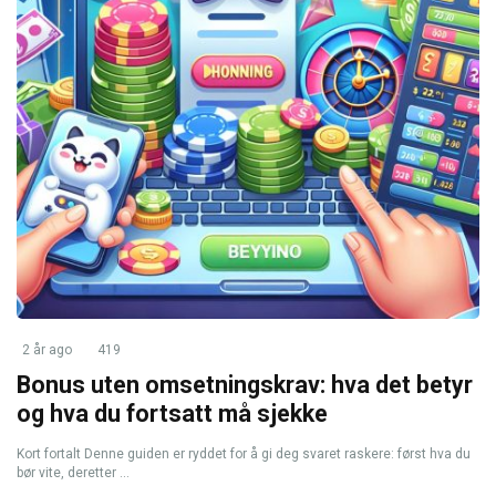
2 år ago
419
Bonus uten omsetningskrav: hva det betyr
og hva du fortsatt må sjekke
Kort fortalt Denne guiden er ryddet for å gi deg svaret raskere: først hva du
bør vite, deretter ...