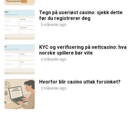
Tegn på useriøst casino: sjekk dette
før du registrerer deg
3 måneder ago
KYC og verifisering på nettcasino: hva
norske spillere bør vite
3 måneder ago
Hvorfor blir casino uttak forsinket?
3 måneder ago