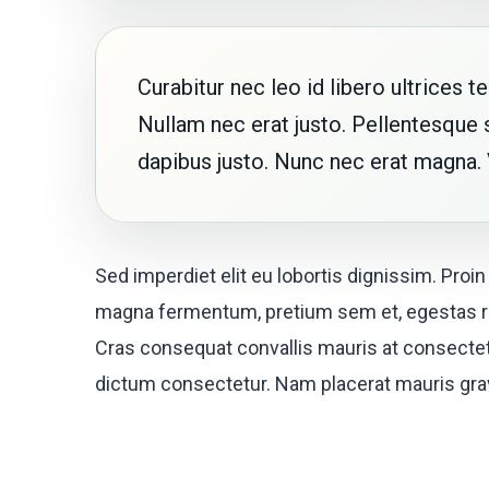
Curabitur nec leo id libero ultrices te
Nullam nec erat justo. Pellentesque so
dapibus justo. Nunc nec erat magna. 
Sed imperdiet elit eu lobortis dignissim. Proi
magna fermentum, pretium sem et, egestas ris
Cras consequat convallis mauris at consectetur
dictum consectetur. Nam placerat mauris gravi