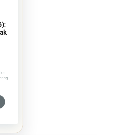
o
):
tak
e
ske
ering