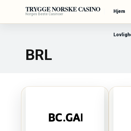
TRYGGE NORSKE CASINO
Hjem
Norges Beste Casinoer
Lovligh
BRL