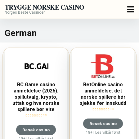
TRYGGE NORSKE CASINO
Norges Beste Casinoer
German
BC.Game casino
BetOnline casino
anmeldelse (2026):
anmeldelse: det
spillutvalg, krypto,
norske spillere bør
uttak og hva norske
sjekke før innskudd
spillere bør vite
Besøk casino
Besøk casino
18+ | Les vilkår først
18+ | Les vilkår først