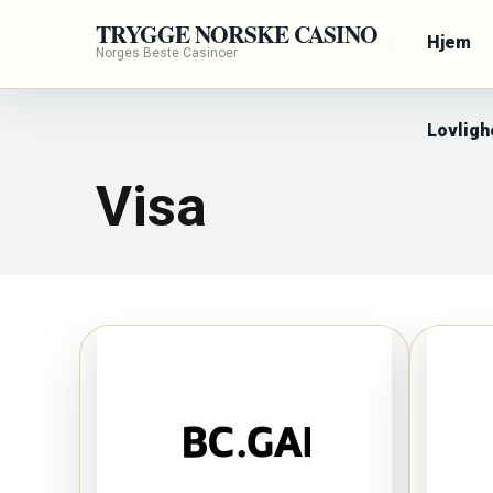
TRYGGE NORSKE CASINO
Hjem
Norges Beste Casinoer
Lovligh
Visa