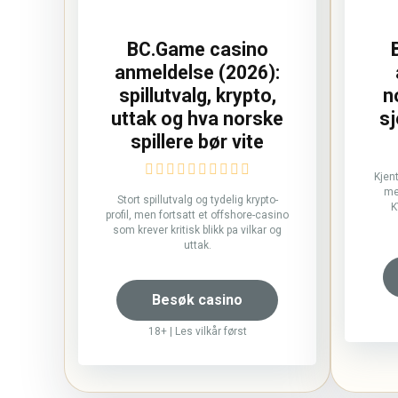
BC.Game casino
anmeldelse (2026):
spillutvalg, krypto,
n
uttak og hva norske
sj
spillere bør vite
Kjent
men
Stort spillutvalg og tydelig krypto-
K
profil, men fortsatt et offshore-casino
som krever kritisk blikk pa vilkar og
uttak.
Besøk casino
18+ | Les vilkår først