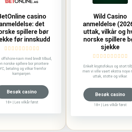
BetOnline casino
Wild Casino
anmeldelse: det
anmeldelse (2026
orske spillere bør
uttak, vilkår og h
ekke før innskudd
norske spillere b
sjekke
 offshore-navn med bredt tilbud,
 norske spillere bor prioritere
Enkelt kryptofokus og stort til
YC, betaling og vilkar fremfor
men vi ville vaert ekstra noye
kampanjen.
uttak, stotte og vilkar.
Besøk casino
Besøk casino
18+ | Les vilkår først
18+ | Les vilkår først