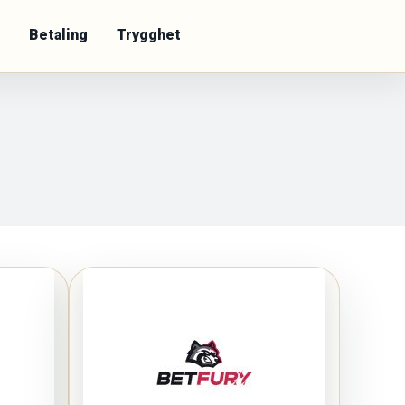
Betaling
Trygghet